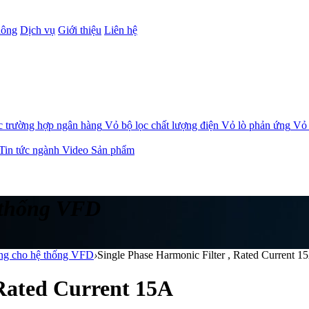
hông
Dịch vụ
Giới thiệu
Liên hệ
c trường hợp ngân hàng
Vỏ bộ lọc chất lượng điện
Vỏ lò phản ứng
Vỏ 
Tin tức ngành
Video Sản phẩm
ệ thống VFD
ộng cho hệ thống VFD
›
Single Phase Harmonic Filter , Rated Current 1
 Rated Current 15A