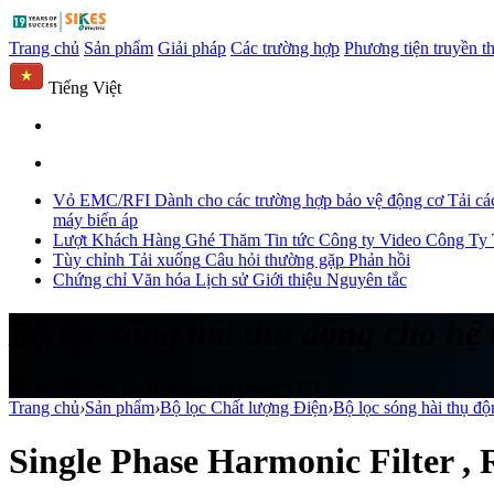
Trang chủ
Sản phẩm
Giải pháp
Các trường hợp
Phương tiện truyền t
Tiếng Việt
Vỏ EMC/RFI
Dành cho các trường hợp bảo vệ động cơ
Tải cá
máy biến áp
Lượt Khách Hàng Ghé Thăm
Tin tức Công ty
Video Công Ty
Tùy chỉnh
Tải xuống
Câu hỏi thường gặp
Phản hồi
Chứng chỉ
Văn hóa
Lịch sử
Giới thiệu
Nguyên tắc
Bộ lọc sóng hài thụ động cho h
Bộ lọc sóng hài thụ động cho hệ thống VFD
Trang chủ
›
Sản phẩm
›
Bộ lọc Chất lượng Điện
›
Bộ lọc sóng hài thụ đ
Single Phase Harmonic Filter ,