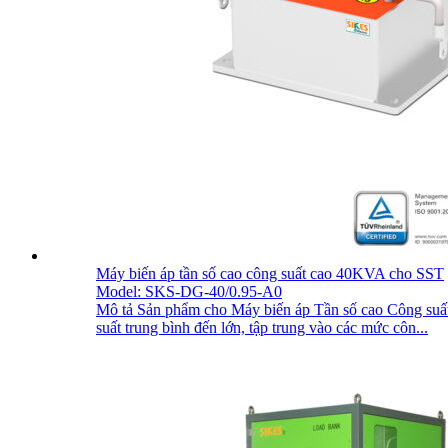
Máy biến áp tần số cao công suất cao 40KVA cho SST
Model: SKS-DG-40/0.95-A0
Mô tả Sản phẩm cho Máy biến áp Tần số cao Công suất lớ
suất trung bình đến lớn, tập trung vào các mức côn...