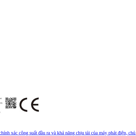
 chính xác công suất đầu ra và khả năng chịu tải của máy phát điện, ch