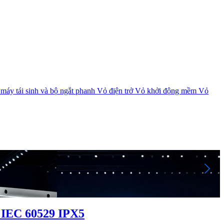
máy tái sinh và bộ ngắt phanh
Vỏ điện trở
Vỏ khởi động mềm
Vỏ
dưới 10% hoặc thậm chí 5%
c IEC 60529 IPX5