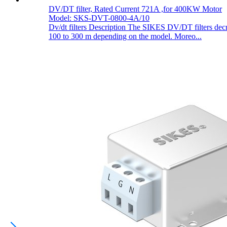
DV/DT filter, Rated Current 721A ,for 400KW Motor
Model: SKS-DVT-0800-4A/10
Dv/dt filters Description The SIKES DV/DT filters decrea
100 to 300 m depending on the model. Moreo...