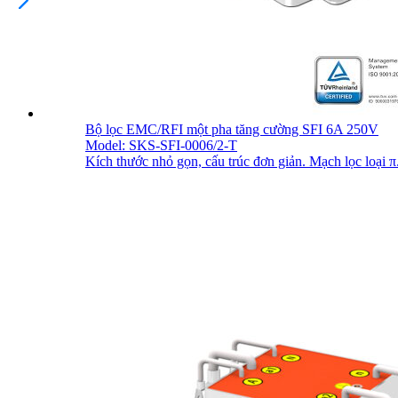
Bộ lọc EMC/RFI một pha tăng cường SFI 6A 250V
Model: SKS-SFI-0006/2-T
Kích thước nhỏ gọn, cấu trúc đơn giản. Mạch lọc loại π