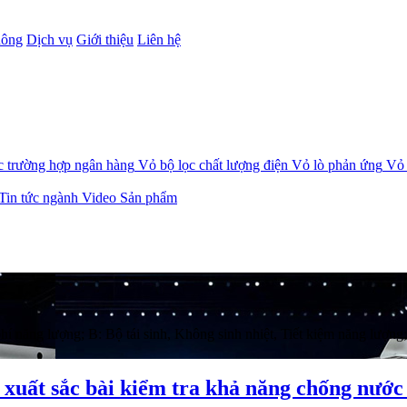
hông
Dịch vụ
Giới thiệu
Liên hệ
c trường hợp ngân hàng
Vỏ bộ lọc chất lượng điện
Vỏ lò phản ứng
Vỏ 
Tin tức ngành
Video Sản phẩm
 thiết kế cho quạt EC: để kiểm soát THDi 
 THDi < 5%.
hiệu sau: EBM, ZIEHL-ABEGG, HUAWEI, Fans-tech.
í năng lượng; B: Bộ tái sinh, Không sinh nhiệt, Tiết kiệm năng lượng;
h xuất sắc bài kiểm tra khả năng chống nướ