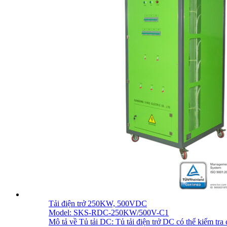
Tải điện trở 250KW, 500VDC
Model: SKS-RDC-250KW/500V-C1
Mô tả về Tủ tải DC: Tủ tải điện trở DC có thể kiểm tra